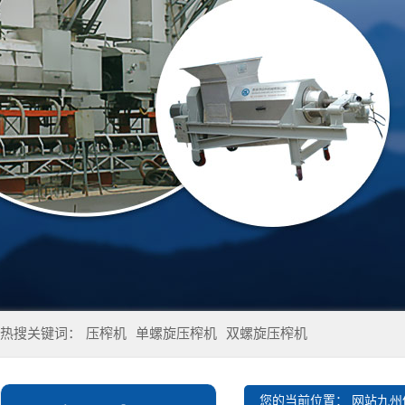
热搜关键词：
压榨机
单螺旋压榨机
双螺旋压榨机
您的当前位置：
网站九州