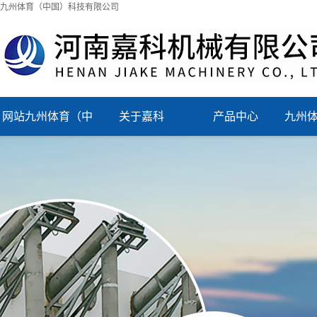
九州体育（中国）科技有限公司
网站九州体育（中
关于嘉科
产品中心
九州
国）科技有限公司
科