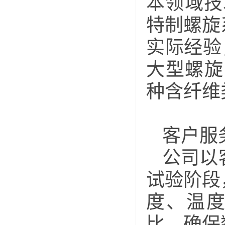
本领域技
特制螺旋
实际经验
大型螺旋
种含纤维
客户服
公司以
试验阶段
度、温度
比，确保