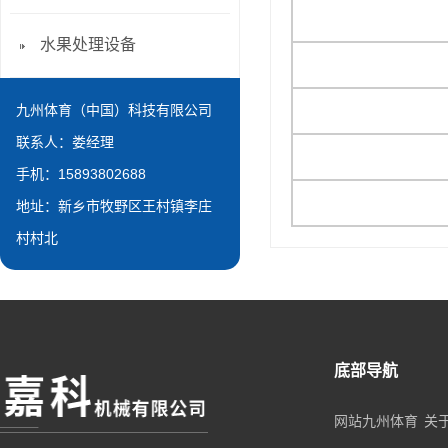
水果处理设备
九州体育（中国）科技有限公司
联系人：娄经理
手机：15893802688
地址：新乡市牧野区王村镇李庄
村村北
底部导航
网站九州体育
关