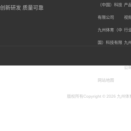
（中国）科技
产
创新研发 质量可靠
有限公司
视
九州体育（中
行
国）科技有限
九
公司
国
公
网站地图
版权所有Copyright © 20