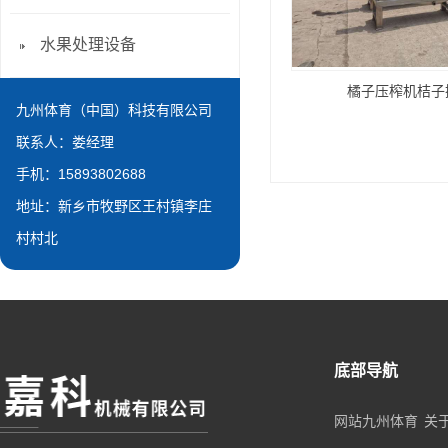
水果处理设备
橘子压榨机桔子
九州体育（中国）科技有限公司
联系人：娄经理
手机：15893802688
地址：新乡市牧野区王村镇李庄
村村北
底部导航
网站九州体育
关