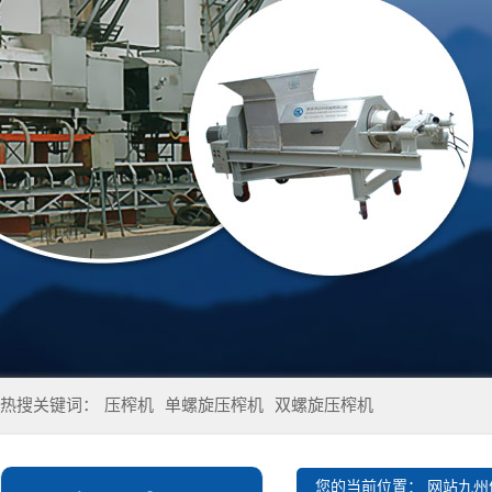
热搜关键词：
压榨机
单螺旋压榨机
双螺旋压榨机
您的当前位置：
网站九州