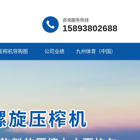
咨询服务热线
15893802688
压榨机导购图
公司业绩
九州体育（中国）
科技有限公司