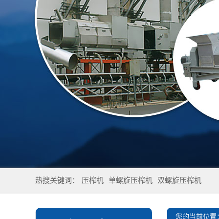
热搜关键词：
压榨机
单螺旋压榨机
双螺旋压榨机
您的当前位置