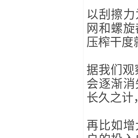
以刮擦力
网和螺旋
压榨干度
据我们观
会逐渐消
长久之计
再比如增