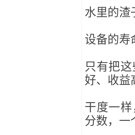
水里的渣
设备的寿
只有把这
好、收益
干度一样
分数，一