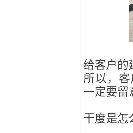
给客户的
所以，客
一定要留
干度是怎