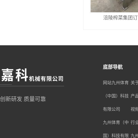
涪陵榨菜集团订
底部导航
网站九州体育
关
（中国）科技
产
创新研发 质量可靠
有限公司
视
九州体育（中
行
国）科技有限
九