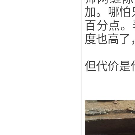
加。哪怕
百分点。
度也高了
但代价是