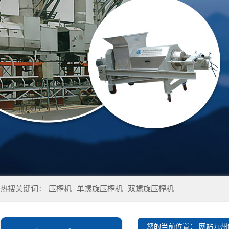
热搜关键词：
压榨机
单螺旋压榨机
双螺旋压榨机
您的当前位置：
网站九州