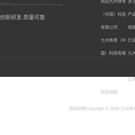
网站九州体育
关
（中国）科技
产
创新研发 质量可靠
有限公司
视
九州体育（中
行
国）科技有限
九
公司
国
公
网站地图
版权所有Copyright © 20